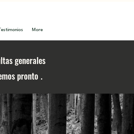
Testimonios
More
ultas generales
remos pronto
.