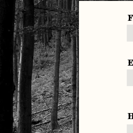
F
E
H