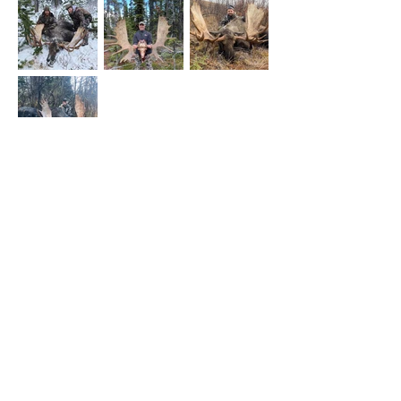
Fantastiske severdigheter, historier
og trofeer
Kom og jakt British Columbias villmark mens du blir
guidet av verdensklassejegere.