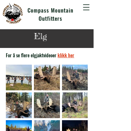
Compass Mountain
Outfitters
Elg
For å se flere elgjaktvideoer
klikk her